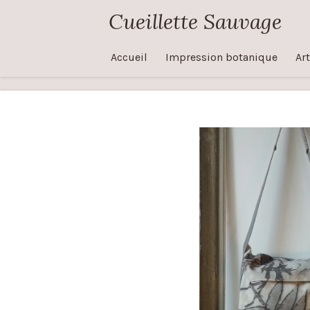
Cueillette Sauvage
Passer
au
contenu
Accueil
Impression botanique
Art
principal