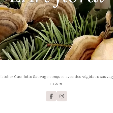
 l'atelier Cueillette Sauvage conçues avec des végétaux sauvage
nature
F
I
a
n
c
s
e
t