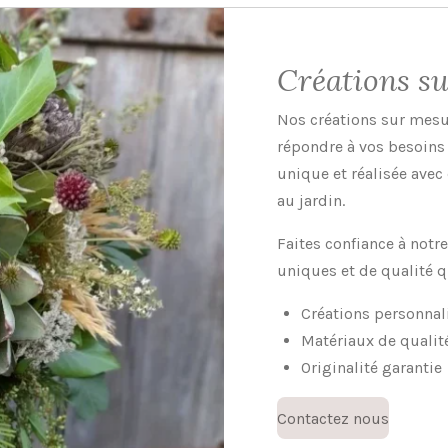
b
a
o
g
o
r
Créations s
k
a
m
Nos créations sur mesu
répondre à vos besoins 
unique et réalisée avec
au jardin.
Faites confiance à notr
uniques et de qualité q
Créations personnal
Matériaux de qualit
Originalité garantie
Contactez nous