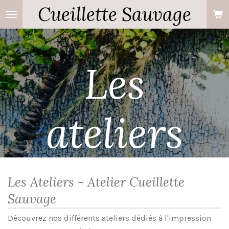
Cueillette Sauvage
Passer
au
contenu
principal
Les
ateliers
Les Ateliers - Atelier Cueillette
Sauvage
Découvrez nos différents ateliers dédiés à l'impression