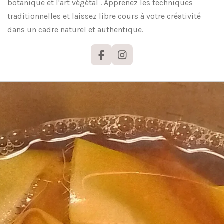
botanique et l'art végétal . Apprenez les techniques
traditionnelles et laissez libre cours à votre créativité
dans un cadre naturel et authentique.
F
I
a
n
c
s
e
t
b
a
o
g
o
r
k
a
m